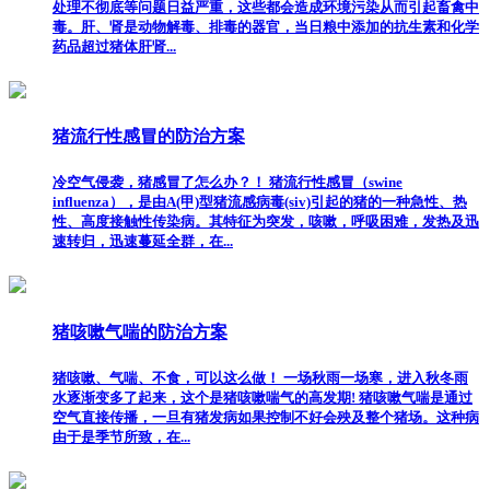
处理不彻底等问题日益严重，这些都会造成环境污染从而引起畜禽中
毒。肝、肾是动物解毒、排毒的器官，当日粮中添加的抗生素和化学
药品超过猪体肝肾...
猪流行性感冒的防治方案
冷空气侵袭，猪感冒了怎么办？！ 猪流行性感冒（swine
influenza），是由A(甲)型猪流感病毒(siv)引起的猪的一种急性、热
性、高度接触性传染病。其特征为突发，咳嗽，呼吸困难，发热及迅
速转归，迅速蔓延全群，在...
猪咳嗽气喘的防治方案
猪咳嗽、气喘、不食，可以这么做！ 一场秋雨一场寒，进入秋冬雨
水逐渐变多了起来，这个是猪咳嗽喘气的高发期! 猪咳嗽气喘是通过
空气直接传播，一旦有猪发病如果控制不好会殃及整个猪场。这种病
由于是季节所致，在...